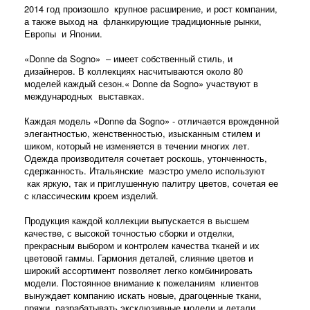
2014 год произошло крупное расширение, и рост компании,
а также выход на фланкирующие традиционные рынки,
Европы и Японии.
«Donne da Sogno» – имеет собственный стиль, и
дизайнеров. В коллекциях насчитываются около 80
моделей каждый сезон.« Donne da Sogno» участвуют в
международных выставках.
Каждая модель «Donne da Sogno» - отличается врожденной
элегантностью, женственностью, изысканным стилем и
шиком, который не изменяется в течении многих лет.
Одежда производителя сочетает роскошь, утонченность,
сдержанность. Итальянские маэстро умело используют
как яркую, так и приглушенную палитру цветов, сочетая ее
с классическим кроем изделий.
Продукция каждой коллекции выпускается в высшем
качестве, с высокой точностью сборки и отделки,
прекрасным выбором и контролем качества тканей и их
цветовой гаммы. Гармония деталей, слияние цветов и
широкий ассортимент позволяет легко комбинировать
модели. Постоянное внимание к пожеланиям клиентов
вынуждает компанию искать новые, драгоценные ткани,
пряжи, разрабатывать эксклюзивные модели и детали.